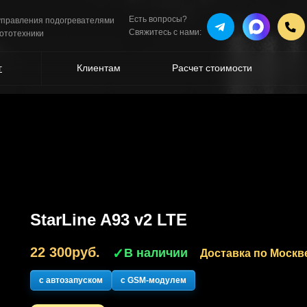
Есть вопросы?
 управления подогревателями
Свяжитесь с нами:
мототехники
г
Клиентам
Расчет стоимости
StarLine A93 v2 LTE
22 300
руб.
✓
В наличии
Доставка по Москв
с автозапуском
с GSM-модулем