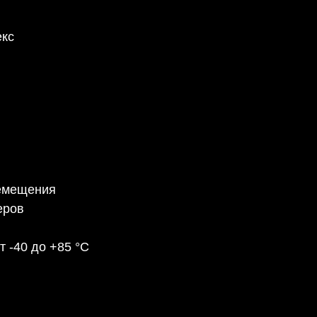
екс
ремещения
еров
т -40 до +85 °C