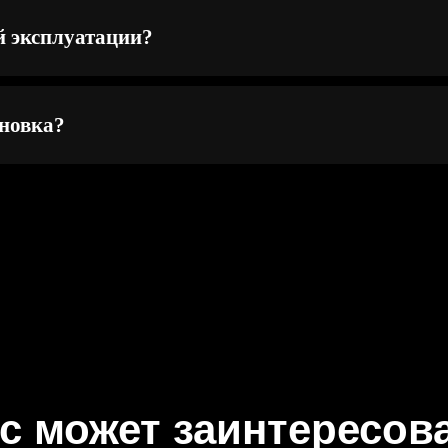
й эксплуатации?
новка?
с может заинтересов