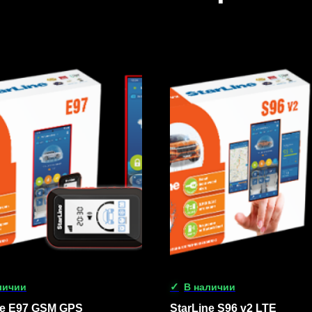
личии
В наличии
ne E97 GSM GPS
StarLine S96 v2 LTE