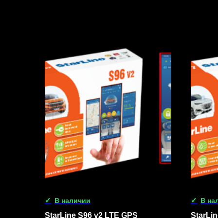
В наличии
В на
StarLine S96 v2 LTE GPS
StarLi