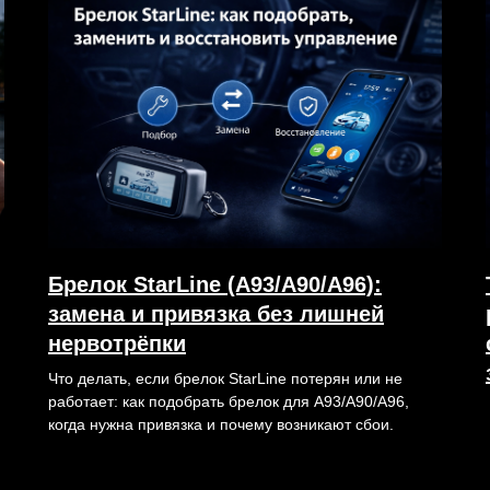
Брелок StarLine (A93/A90/A96):
замена и привязка без лишней
нервотрёпки
Что делать, если брелок StarLine потерян или не
работает: как подобрать брелок для A93/A90/A96,
когда нужна привязка и почему возникают сбои.
05.02.2026