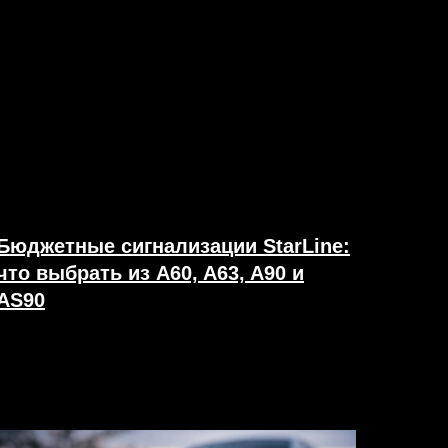
Бюджетные сигнализации StarLine:
что выбрать из A60, A63, A90 и
AS90
20.03.2026