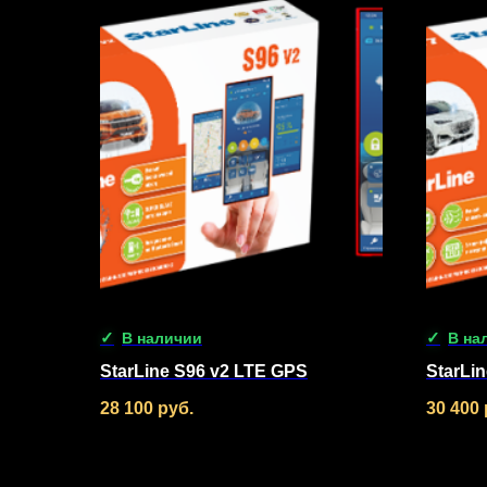
В наличии
В на
StarLine S96 v2 LTE GPS
StarLi
28 100
руб.
30 400