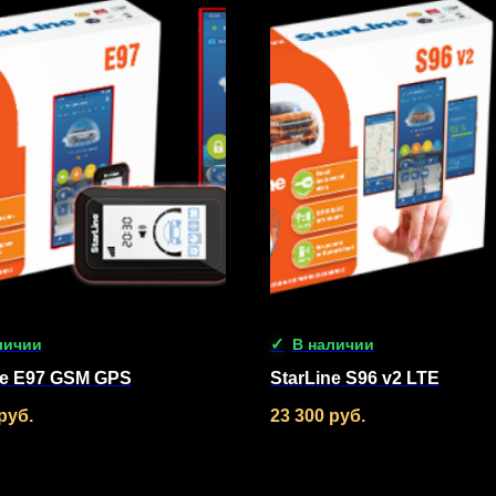
личии
В наличии
ne E97 GSM GPS
StarLine S96 v2 LTE
руб.
23 300
руб.